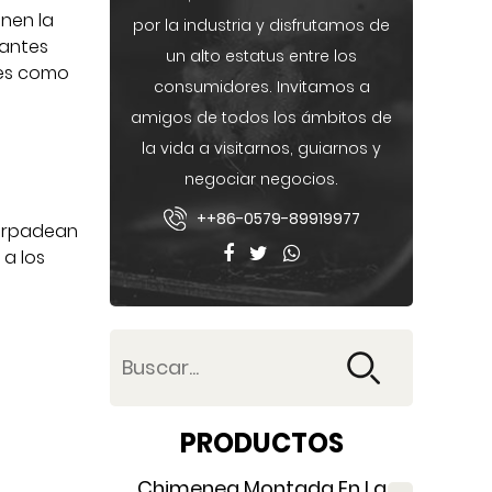
inen la
por la industria y disfrutamos de
gantes
un alto estatus entre los
les como
consumidores. Invitamos a
amigos de todos los ámbitos de
la vida a visitarnos, guiarnos y
negociar negocios.
++86-0579-89919977
parpadean
a los
PRODUCTOS
Chimenea Montada En La