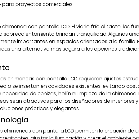
para proyectos comerciales.
himenea con pantalla LCD. El vidrio frío al tacto, las fu
 sobrecalentamiento brindan tranquilidad. Algunas uni
rmente importantes en espacios orientados a la familia. 
cas una alternativa más segura a las opciones tradicio
nto
las chimeneas con pantalla LCD requieren ajustes estruc
d o se insertan en cavidades existentes, evitando cost
n necesidad de cenizas, hollín ni limpieza de la chimenea.
eas sean atractivas para los diseñadores de interiores y
oluciones prácticas y elegantes.
cnología
las chimeneas con pantalla LCD permiten la creación de 
repitantes, ajustar la iluminación y crear el ambiente p