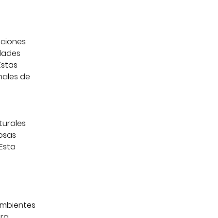
nciones
dades
Estas
nales de
turales
osas
 Esta
ambientes
ara