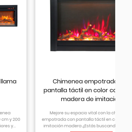
Chimenea empotrada con
C
pantalla táctil en color carbono y
madera de imitación
Mejore su espacio vital con la chimenea
empotrada con pantalla táctil en color carbono
imitación madera ¿Estás buscando añadir un