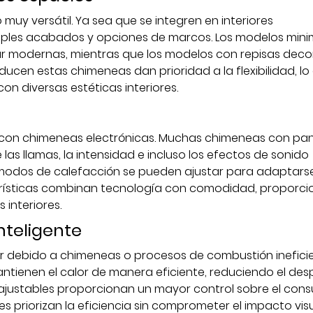
muy versátil. Ya sea que se integren en interiores
iples acabados y opciones de marcos. Los modelos mini
ar modernas, mientras que los modelos con repisas deco
ducen estas chimeneas dan prioridad a la flexibilidad, lo
on diversas estéticas interiores.
as con chimeneas electrónicas. Muchas chimeneas con pan
 las llamas, la intensidad e incluso los efectos de sonido
s modos de calefacción se pueden ajustar para adaptars
terísticas combinan tecnología con comodidad, proporc
 interiores.
nteligente
or debido a chimeneas o procesos de combustión ineficie
antienen el calor de manera eficiente, reduciendo el des
 ajustables proporcionan un mayor control sobre el con
s priorizan la eficiencia sin comprometer el impacto visu