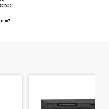
alzando
ntes?