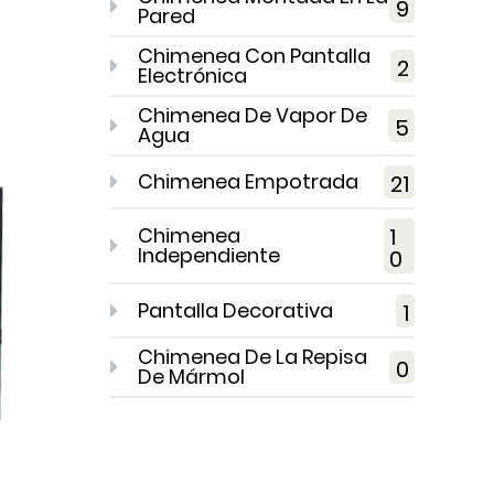
9
Pared
Chimenea Con Pantalla
2
Electrónica
Chimenea De Vapor De
5
Agua
Chimenea Empotrada
21
Chimenea
1
Independiente
0
Pantalla Decorativa
1
Chimenea De La Repisa
0
De Mármol