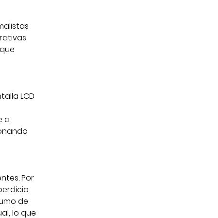
malistas
rativas
 que
talla LCD
e a
ionando
ntes. Por
perdicio
sumo de
al, lo que